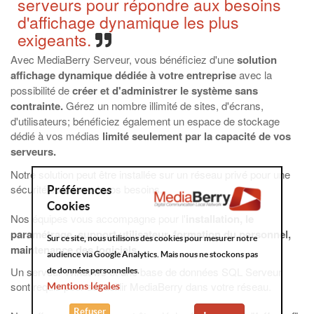
serveurs pour répondre aux besoins
d'affichage dynamique les plus
exigeants.
Avec MediaBerry Serveur, vous bénéficiez d'une
solution
affichage dynamique dédiée à votre entreprise
avec la
possibilité de
créer et d'administrer le système sans
contrainte.
Gérez un nombre illimité de sites, d'écrans,
d'utilisateurs; bénéficiez également un espace de stockage
dédié à vos médias
limité seulement par la capacité de vos
serveurs.
Notre solution peut être installée sur un réseau privé pour une
sécurité conforme à vos besoins.
Préférences
Cookies
Nos équipes vous accompagne pour l'
installation, le
paramétrage, support utilisateur, formation du personnel,
Sur ce site, nous utilisons des cookies pour mesurer notre
maintenance des logiciels…
audience via Google Analytics. Mais nous ne stockons pas
Un serveur Windows et une base de données SQL Serveur
de données personnelles.
sont requis pour accueillir MediaBerry dans votre réseau.
Mentions légales
Refuser