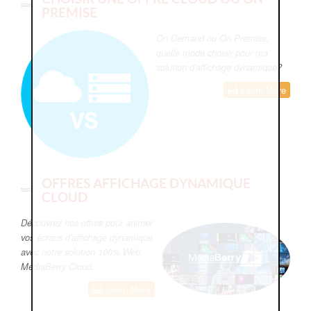
PREMISE
On Demand ou On Premise,
quelle mode choisir pour ma
solution d'affichage dynamique?
Learn More
OFFRES AFFICHAGE DYNAMIQUE
CLOUD
Découvrez nos offres pour animer
vos écrans d'affichage dynamique
avec notre solution 100% Web,
MediaBerry Cloud.
Learn More