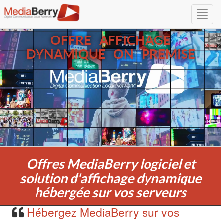
OFFRE AFFICHAGE
DYNAMIQUE ON PREMISE
Offres MediaBerry logiciel et
solution d'affichage dynamique
hébergée sur vos serveurs
Hébergez MediaBerry sur vos