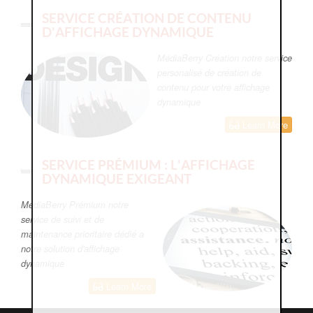
SERVICE CRÉATION DE CONTENU
D'AFFICHAGE DYNAMIQUE
MédiaBerry Création notre service
personalisé de création de
contenu pour votre affichage
dynamique
Learn More
SERVICE PRÉMIUM : L'AFFICHAGE
DYNAMIQUE EXIGEANT
MédiaBerry Prémium notre
service de suivi et de
maintenance prioritaire dédié a
notre solution d'affichage
dynamique
Learn More