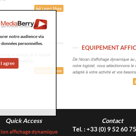
Learn More
surer notre audience via
e données personnelles.
EQUIPEMENT AFFI
nne la solution et le logiciel
De l'écran d'affichage dynamique au 
namique MediaBerry
I agree
notre logiciel, nous sélectionnons le 
Learn More
adapté à votre activité et vos besoin
Quick Access
Contact
Tel. : +33 (0) 9 52 60 7
tion affichage dynamique