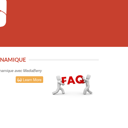
YNAMIQUE
 dynamique avec MediaBerry
Learn More