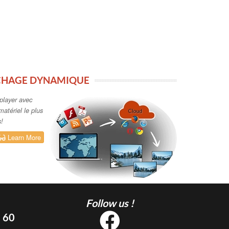
CHAGE DYNAMIQUE
player avec
matériel le plus
s!
Learn More
Follow us !
5 60