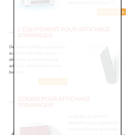
notre système 24/24 et 7/7.
Learn More
L'ÉQUIPEMENT POUR AFFICHAGE
DYNAMIQUE
De l'écran d'affichage dynamique
au player avec notre logiciel,
découvrez le matériel le plus
adapté à votre activité et à vos
besoins!
Learn More
ECRANS POUR AFFICHAGE
DYNAMIQUE
La solution de SIGNAO
MediaBerry vous propose des
écrans d'affichage dynamique