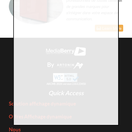
professionnels de toutes tailles et
de grandes marques pour
s'intégrer dans votre espace de
communication.
Learn More
By
AKCMS 2026 version 2.8.0.23450
Quick Access
Solution affichage dynamique
Offres Affichage dynamique
Nous