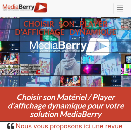
CHOISIR SON PLAYER
D'AFFICHAGE DYNAMIQUE
Choisir son Matériel / Player
d'affichage dynamique pour votre
solution MediaBerry
Nous vous proposons ici une revue