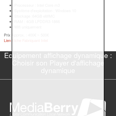
Processeur : Intel Core m3
Système d'exploitation : Windows 10
Stockage :64GB eMMC
RAM : 4GB LPDDR3-1866
Wifi uniquement
Prix Approx. : 400€ ~ 500€
Lien Fiche Fabriquant Intel
Equipement affichage dynamique :
Choisir son Player d'affichage
dynamique