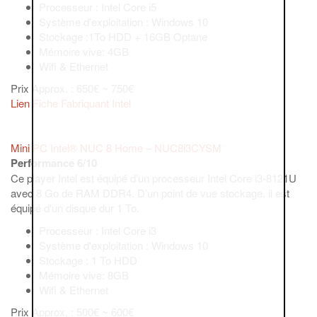
Processeur : Intel Core i5
Système d'exploitation : Windows 10
Stockage :1To HDD + 16GB Optane
Mémoire vive: 4GB
Wifi & Ethernet
Prix Approx. : 650€ ~ 750€
Lien Fiche Fabriquant Intel
Mini PC Intel® NUC 8 Home – NUC8i3CYSM
Performance 6/10
Ce player Intel est équipé d’un processeur Intel Core i3-8121U
avec 8 Go de RAM DDR4. D’un point de vue stockage, il est
équipé d'un disque dur 1 To.
Processeur : Intel Core i3
Système d'exploitation : Windows 10
Stockage : 1 To HDD
Mémoire vive: 8GB
Wifi & Ethernet
Prix Approx. : 500€ ~ 600€