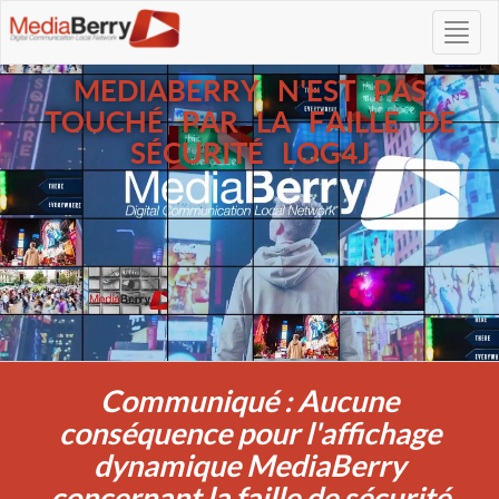
MEDIABERRY N'EST PAS
TOUCHÉ PAR LA FAILLE DE
SÉCURITÉ LOG4J
Communiqué : Aucune
conséquence pour l'affichage
dynamique MediaBerry
concernant la faille de sécurité