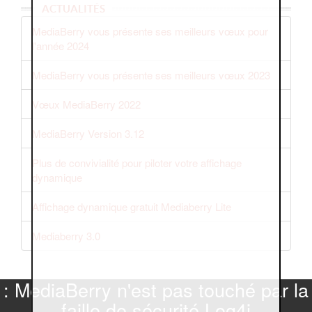
ACTUALITÉS
MediaBerry vous présente ses meilleurs vœux pour
l'année 2024
MediaBerry vous présente ses meilleurs vœux 2023
Vœux MediaBerry 2022
MediaBerry Version 3.12
Plus de convivialité pour piloter votre affichage
dynamique
Affichage dynamique gratuit Mediaberry Lite
Mediaberry 3.0
: MediaBerry n'est pas touché par la
faille de sécurité Log4j