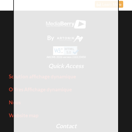
Learn More
By
AKCMS 2026 version 2.8.0.23450
Quick Access
Solution affichage dynamique
Offres Affichage dynamique
Nous
Website map
Contact