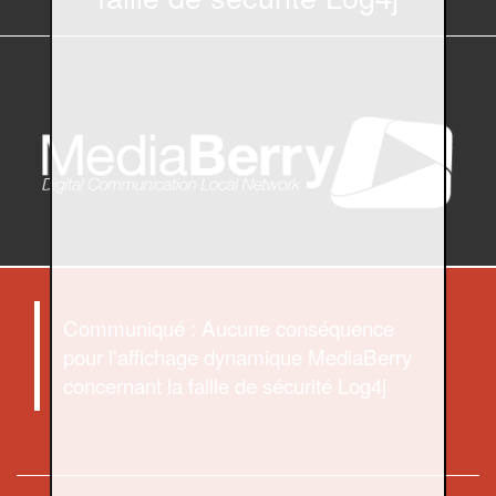
Communiqué : Aucune conséquence
pour l'affichage dynamique MediaBerry
concernant la faille de sécurité Log4j