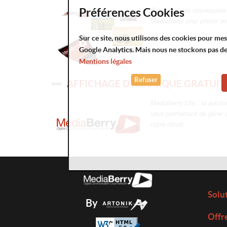
Découvrez les nouveautés 
Préférences Cookies
MediaBerry pour piloter vo
Sur ce site, nous utilisons des cookies pour me
Google Analytics. Mais nous ne stockons pas d
Mentions légales
Refuser
AFFICHAGE DYNAMIQUE GRATUIT 
Mediaberry Lite : la soluti
vous permettant de gérer 
notre cloud.
Solu
By
Offr