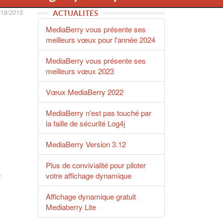
/19/2015
ACTUALITÉS
MediaBerry vous présente ses
Mediaberry
meilleurs vœux pour l'année 2024
3.0 la
MediaBerry vous présente ses
maturité
meilleurs vœux 2023
d'une
solution
Vœux MediaBerry 2022
d'affichage
dynamique
MediaBerry n'est pas touché par
la faille de sécurité Log4j
MediaBerry Version 3.12
Plus de convivialité pour piloter
e
votre affichage dynamique
Affichage dynamique gratuit
Mediaberry Lite