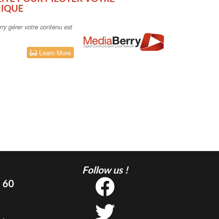
MIQUE
ry gérer votre contenu est
Learn More
Follow us !
5 60