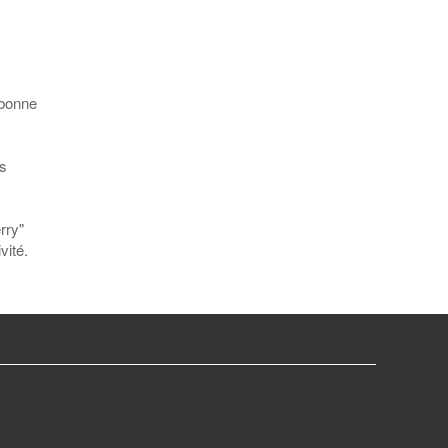
 bonne
os
rry"
vité.