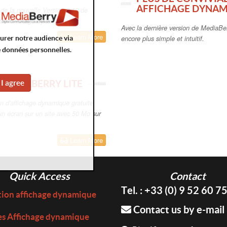
AFFICHAGE DYNA
de la nouvelle Version 3.12 de
tre affichage dynamique.
Avec la dernière version de MediaBer
Learn More
encore plus simple et intuitif.
surer notre audience via
e données personnelles.
MEDIABERRY LITE
I agree
on d'affichage dynamique gratuite,
un écran sur un site avec 50 Mo sur
Learn More
Quick Access
Contact
Tel. : +33 (0) 9 52 60 7
tion affichage dynamique
Contact us by e-mail
es Affichage dynamique