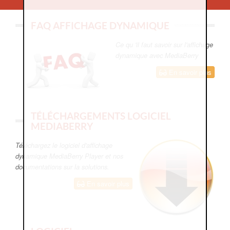
FAQ AFFICHAGE DYNAMIQUE
Ce qu 'il faut savoir sur l'affichage
dynamique avec MediaBerry
En savoir plus
TÉLÉCHARGEMENTS LOGICIEL
MEDIABERRY
Téléchargez le logiciel d'affichage
dynamique MediaBerry Player et nos
documentations sur la solutions.
En savoir plus