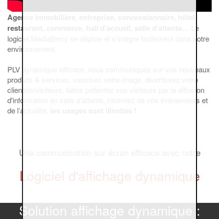
Agence immobilière, entreprise, concessionnaire, hôtel,
restaurant, commerce, hall d’accueil, salle d’attente…
Le
logiciel MediaBerry se déploie et s’intègre facilement dans votre
environnement.
PLV dynamique efficace, vous communiquez sur vos nouveaux
produits & services, valorisez votre image, divertissez votre
clientèle/visiteurs, faites patientez vos visiteurs par la diffusion
d'information en salle d’attente, informez de vos événements et
de l’actualité,
les usages sont illimités !
Une communication sur écran efficace avec notre
Logiciel d'affichage dynamique
Solution affichage dynamique :