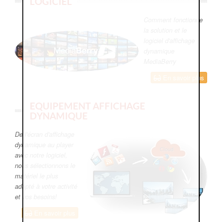
LOGICIEL
Comment fonctionne
la solution et le
logiciel d'affichage
dynamique
MediaBerry
En savoir plus
EQUIPEMENT AFFICHAGE
DYNAMIQUE
De l'écran d'affichage
dynamique au player
avec notre logiciel,
nous sélectionnons le
matériel le plus
adapté à votre activité
et vos besoins!
En savoir plus