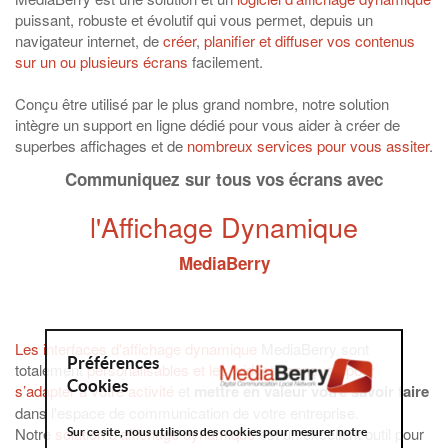
puissant, robuste et évolutif qui vous permet, depuis un
navigateur internet, de
créer
,
planifier et diffuser vos contenus
sur un ou plusieurs écrans
facilement.
Conçu être utilisé par le plus grand nombre, notre solution
intègre un support en ligne dédié pour vous aider à créer de
superbes affichages et de
nombreux services pour vous assiter
.
Communiquez sur tous vos écrans avec
l'Affichage Dynamique
MediaBerry
Les interfaces d'affichage dynamique
MediaBerry sont
Préférences
totalement
personalisables et les widgets conçues pour
Cookies
s’adapter à votre activité
et
mettre en valeur votre savoir faire
dans l'espace de communication de votre entreprise.
Notre
solution d'affichage dynamique
est un excellent outil pour
Sur ce site, nous utilisons des cookies pour mesurer notre