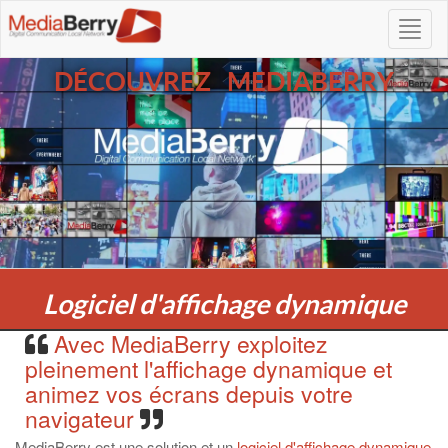
DÉCOUVREZ MEDIABERRY
Logiciel d'affichage dynamique
Avec MediaBerry exploitez
pleinement l'affichage dynamique et
animez vos écrans depuis votre
navigateur
MediaBerry est une solution et un
logiciel d'affichage dynamique