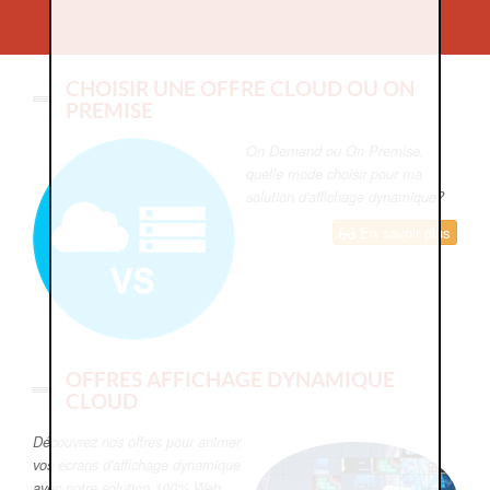
CHOISIR UNE OFFRE CLOUD OU ON
PREMISE
On Demand ou On Premise,
quelle mode choisir pour ma
solution d'affichage dynamique?
En savoir plus
OFFRES AFFICHAGE DYNAMIQUE
CLOUD
Découvrez nos offres pour animer
vos écrans d'affichage dynamique
avec notre solution 100% Web,