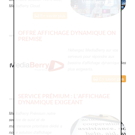
MediaBerry Cloud.
En savoir plus
OFFRE AFFICHAGE DYNAMIQUE ON
PREMISE
Hébergez MediaBerry sur vos
serveurs pour répondre aux
besoins d'affichage dynamique les
plus exigeants.
En savoir plus
SERVICE PRÉMIUM : L'AFFICHAGE
DYNAMIQUE EXIGEANT
MédiaBerry Prémium notre
service de suivi et de
maintenance prioritaire dédié a
notre solution d'affichage