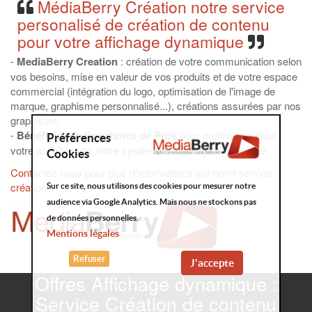
MédiaBerry Création notre service
personalisé de création de contenu
pour votre affichage dynamique
-
MediaBerry
Creation
: création de votre communication selon
vos besoins, mise en valeur de vos produits et de votre espace
commercial (intégration du logo, optimisation de l'image de
marque, graphisme personnalisé...), créations assurées par nos
graphistes.
-
Bénéficiez de l'assitance de Pros
pour mettre en valeur
Préférences
votre activité avec notre système d'affichage dynamique
Cookies
Contactez nous pour plus d'informations sur notre service
création
.
Sur ce site, nous utilisons des cookies pour mesurer notre
audience via Google Analytics. Mais nous ne stockons pas
de données personnelles.
Mentions légales
Refuser
J'accepte
Offres Affichage dynamique :
Service Création de contenu