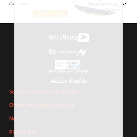
dynamique
En savoir plus
By
AKCMS 2026 version 2.8.0.23450
Accès Rapide
Solution affichage dynamique
Offres Affichage dynamique
Nous
Plan du site