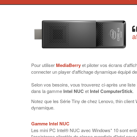
a
Pour utiliser
MediaBerry
et piloter vos écrans d'aff
connecter un player d'affichage dynamique équipé 
Selon vos besoins, vous trouverez ci-après une liste
dans la gamme
Intel NUC
et
Intel ComputerStick
.
Notez que les Série Tiny de chez Lenovo, thin client
dynamique.
Gamme Intel NUC
Les mini PC Intel® NUC avec Windows* 10 sont entière
l'assistance clientèle de classe mondiale d'Intel pour u