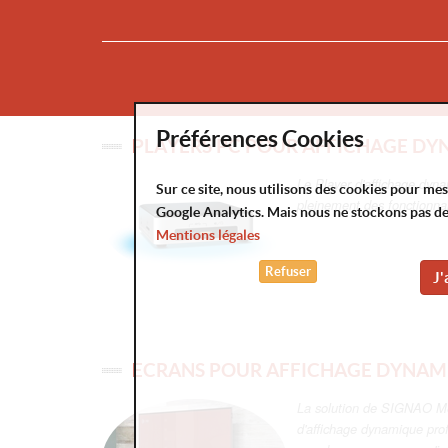
Préférences Cookies
PLAYERS PC POUR AFFICHAGE D
Le Player d'affichage dyn
Sur ce site, nous utilisons des cookies pour me
pleinement des fonctionnal
Google Analytics. Mais nous ne stockons pas d
Mentions légales
Refuser
J'
ECRANS POUR AFFICHAGE DYNAM
La solution de SIGNAO Me
d'affichage dynamique prof