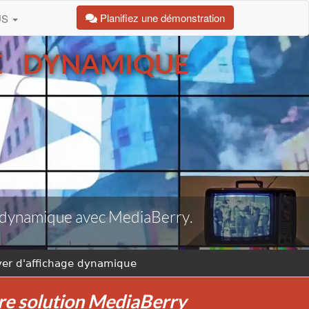
Planifiez une démonstration
US
GE DYNAMIQUE
ge dynamique avec MediaBerry.
ayer d'affichage dynamique
tre solution MediaBerry