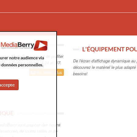
YNAMIQUE
L'ÉQUIPEMENT PO
amique MediaBerry permet de profiter
surer notre audience via
De l'écran d'affichage dynamique au p
ités de notre système 24/24 et 7/7.
e données personnelles.
découvrez le matériel le plus adapté à
En savoir plus
besoins!
accepte
IQUE
diaBerry vous propose des écrans
essionnels de toutes tailles et de