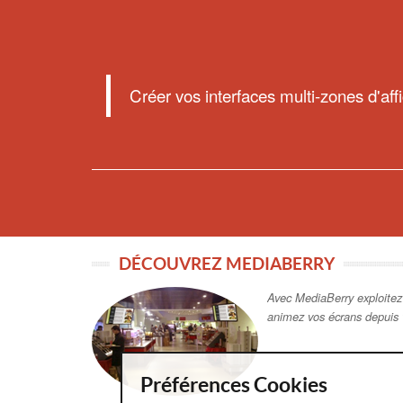
DÉCOUVREZ MEDIABERRY
Avec MediaBerry exploitez
animez vos écrans depuis 
TÉLÉCHARGEMENTS LOGICIEL ME
Téléchargez le logiciel d'affich
nos documentations sur la soluti
Préférences Cookies
LOGICIEL