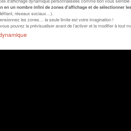
erfaces d'affichage dynamique personnalisées comme bon vous semble
an en un nombre infini de zones d'affichage et de sélectionner le
défilant, réseaux sociaux…).
nsionnez les zones… la seule limite est votre imagination !
vous pouvez la prévisualiser avant de l’activer et la modifier à tout 
e dynamique