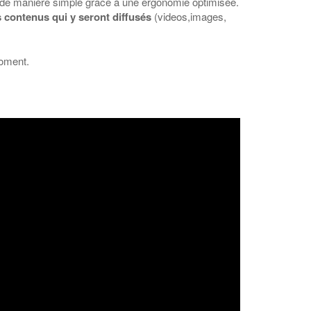
 de manière simple grace à une ergonomie optimisée.
s contenus qui y seront diffusés
(videos,images,
moment.