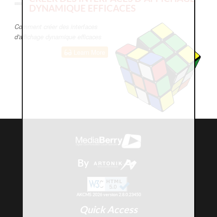
DYNAMIQUE EFFICACES
Comment créer des interfaces
d'affichage dynamique efficaces
Learn More
By
AKCMS 2026 version 2.8.0.23450
Quick Access