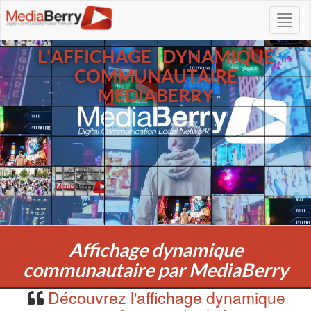
L'AFFICHAGE DYNAMIQUE
COMMUNAUTAIRE
MEDIABERRY
Affichage dynamique
communautaire par MediaBerry
Découvrez l'affichage dynamique