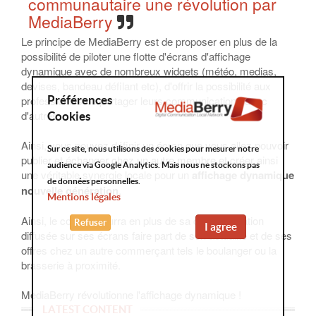
communautaire une révolution par
MediaBerry
Le principe de MediaBerry est de proposer en plus de la
possibilité de piloter une flotte d'écrans d'affichage
dynamique avec de nombreux widgets (météo, medias,
devises, bandeau défilant etc), d'offrir la possibilité aux
professionels de partager leurs communications avec
Préférences
d'autres.
Cookies
Ainsi, vous pouvez définir un écran que vous allez pouvoir
Sur ce site, nous utilisons des cookies pour mesurer notre
publier et échanger chez un autre membre et créer ainsi
audience via Google Analytics. Mais nous ne stockons pas
une véritable synergie locale pour un
affichage dynamique
de données personnelles.
nouvelle génération
.
Mentions légales
Ainsi, le coiffeur pourra en plus de sa communication
Refuser
I agree
diffusée sur ses écrans faire part de son actualité et de ses
offres chez un autre commerçant tels le boulanger ou la
brasserie à proximité.
MediaBerry révolutionne l'affichage dynamique !
LATEST CONTENT