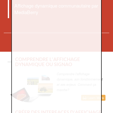
Affichage dynamique communautaire par
MediaBerry
COMPRENDRE L'AFFICHAGE
DYNAMIQUE OU SIGNAO
Comprendre l'affichage
dynamique, son fonctionnement
et ses enjeux. Comment ça
marche?
Learn More
CRÉER DES INTERFACES D'AFFICHAGE