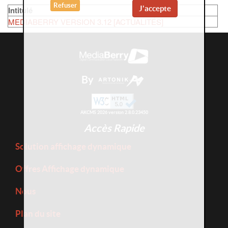
Refuser
J'accepte
Intitulé
MEDIABERRY VERSION 3.12 [ACTUALITÉS]
By
AKCMS 2026 version 2.8.0.23450
Accès Rapide
Solution affichage dynamique
Offres Affichage dynamique
Nous
Plan du site