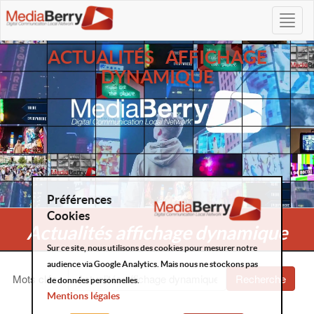
ACTUALITÉS AFFICHAGE
DYNAMIQUE
Préférences
Cookies
Actualités affichage dynamique
Sur ce site, nous utilisons des cookies pour mesurer notre
audience via Google Analytics. Mais nous ne stockons pas
Mots clés
:
Recherche
de données personnelles.
Mentions légales