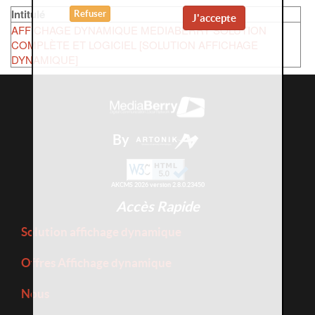
Intitulé
Refuser
J'accepte
AFFICHAGE DYNAMIQUE MEDIABERRY SOLUTION
COMPLÈTE ET LOGICIEL [SOLUTION AFFICHAGE
DYNAMIQUE]
By
AKCMS 2026 version 2.8.0.23450
Accès Rapide
Solution affichage dynamique
Offres Affichage dynamique
Nous