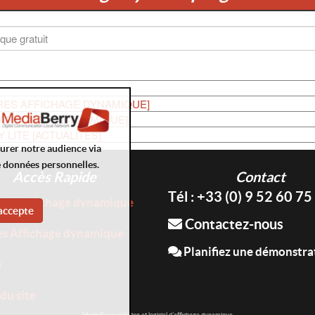
RES AFFICHAGE DYNAMIQUE]
 AFFICHAGE DYNAMIQUE]
LITE [ACTUALITÉS]
surer notre audience via
e données personnelles.
Accès Rapide
Contact
Tél : +33 (0) 9 52 60 75
tion affichage dynamique
accepte
Contactez-nous
es Affichage dynamique
Planifiez une démonstra
s
du site