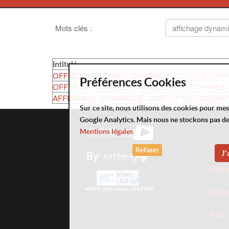
Mots clés
:
Intitulé
OFFRES AFFICHAGE DYNAMIQUE CLOUD [OFF
Préférences Cookies
OFFRE AFFICHAGE DYNAMIQUE LITE [OFFRES
AFFICHAGE DYNAMIQUE GRATUIT MEDIABERRY 
Sur ce site, nous utilisons des cookies pour me
Google Analytics. Mais nous ne stockons pas d
Mentions légales
Solu
Refuser
J'
By
Offr
AKCMS 2026 version 2.8.0.23450
Nou
Plan 