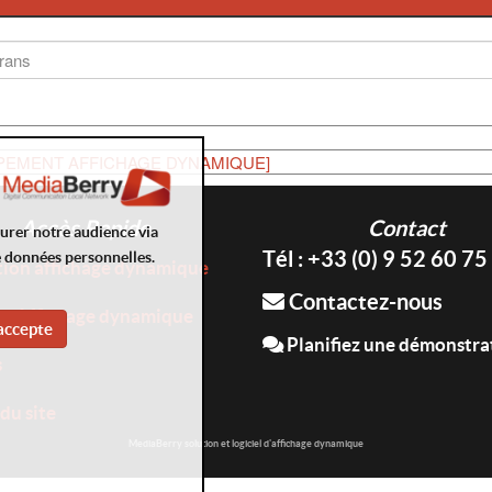
PEMENT AFFICHAGE DYNAMIQUE]
Accès Rapide
Contact
surer notre audience via
Tél : +33 (0) 9 52 60 75
e données personnelles.
tion affichage dynamique
Contactez-nous
es Affichage dynamique
accepte
Planifiez une démonstra
s
du site
MediaBerry solution et logiciel d'affichage dynamique