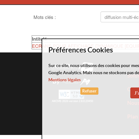
Mots clés
:
Intitulé
ECRANS POUR AFFICHAGE DYNAMIQUE [EQUI
Préférences Cookies
Sur ce site, nous utilisons des cookies pour me
Google Analytics. Mais nous ne stockons pas d
Solu
Mentions légales
By
Offr
Refuser
J'
AKCMS 2026 version 2.8.0.23450
Nou
Plan 