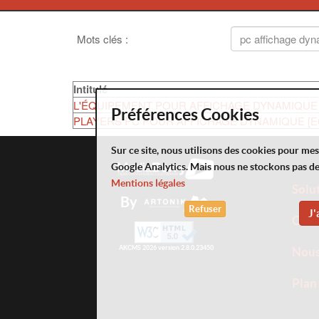
Mots clés
:
Intitulé
L'ÉQUIPEMENT POUR AFFICHAGE DYNAMIQUE
Préférences Cookies
PLAYERS PC POUR AFFICHAGE DYNAMIQUE [
Sur ce site, nous utilisons des cookies pour me
Google Analytics. Mais nous ne stockons pas d
Mentions légales
Solu
By
Refuser
J'
Offr
AKCMS 2026 version 2.8.0.23450
Nou
Plan 