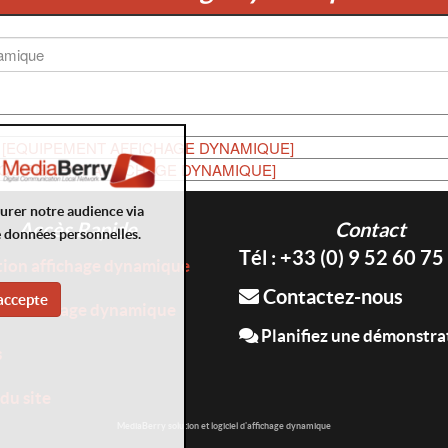
 [EQUIPEMENT AFFICHAGE DYNAMIQUE]
EQUIPEMENT AFFICHAGE DYNAMIQUE]
surer notre audience via
Accès Rapide
Contact
e données personnelles.
Tél : +33 (0) 9 52 60 75
tion affichage dynamique
Contactez-nous
accepte
es Affichage dynamique
Planifiez une démonstra
s
du site
MediaBerry solution et logiciel d'affichage dynamique