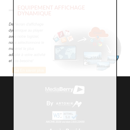
EQUIPEMENT AFFICHAGE
DYNAMIQUE
De l'écran d'affichage
dynamique au player
avec notre logiciel,
nous sélectionnons le
matériel le plus
adapté à votre activité
et vos besoins!
En savoir plus
By
AKCMS 2026 version 2.8.0.23450