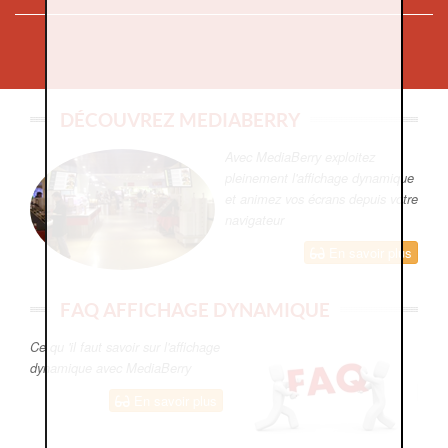
DÉCOUVREZ MEDIABERRY
Avec MediaBerry exploitez
pleinement l'affichage dynamique
et animez vos écrans depuis votre
navigateur
En savoir plus
FAQ AFFICHAGE DYNAMIQUE
Ce qu 'il faut savoir sur l'affichage
dynamique avec MediaBerry
En savoir plus