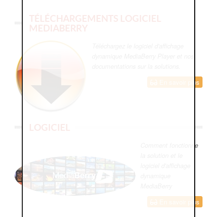
TÉLÉCHARGEMENTS LOGICIEL
MEDIABERRY
Téléchargez le logiciel d'affichage
dynamique MediaBerry Player et nos
documentations sur la solutions.
En savoir plus
LOGICIEL
Comment fonctionne
la solution et le
logiciel d'affichage
dynamique
MediaBerry
En savoir plus