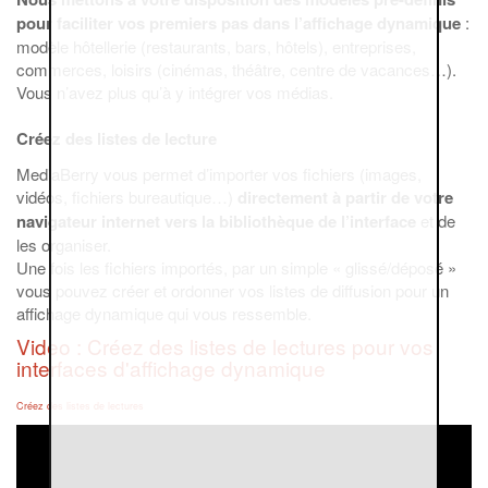
pour faciliter vos premiers pas dans l’affichage dynamique
:
modèle hôtellerie (restaurants, bars, hôtels), entreprises,
commerces, loisirs (cinémas, théâtre, centre de vacances…).
Vous n’avez plus qu’à y intégrer vos médias.
Créez des listes de lecture
MediaBerry vous permet d’importer vos fichiers (images,
vidéos, fichiers bureautique…)
directement à partir de votre
navigateur internet vers la bibliothèque de l’interface
et de
les organiser.
Une fois les fichiers importés, par un simple « glissé/déposé »
vous pouvez créer et ordonner vos listes de diffusion pour un
affichage dynamique qui vous ressemble.
Video : Créez des listes de lectures pour vos
interfaces d'affichage dynamique
Créez des listes de lectures