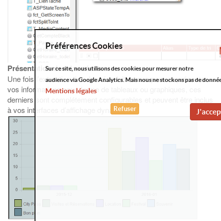
Préférences Cookies
Présentation des données.
Sur ce site, nous utilisons des cookies pour mesurer notre
Une fois l’extraction des données faite, vous pouvez présenter
audience via Google Analytics. Mais nous ne stockons pas de donnée
vos informations sous forme de tableaux ou graphiques, ces
Mentions légales
derniers sont complétement configurables et peuvent être inclus
à vos interfaces d’affichage dynamique.
Refuser
J'accep