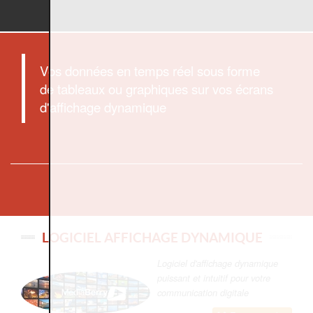
Vos données en temps réel sous forme
de tableaux ou graphiques sur vos écrans
d'affichage dynamique
LOGICIEL AFFICHAGE DYNAMIQUE
Logiciel d'affichage dynamique
puissant et intuitif pour votre
communication digitale