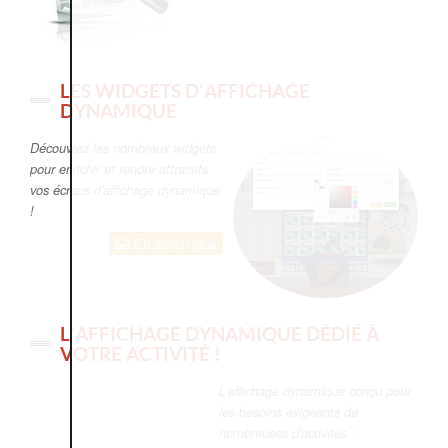
LES WIDGETS D'AFFICHAGE
DYNAMIQUE
Découvrez les nombreux widgets
pour enrichir et rendre attractifs
vos écrans d'affichage dynamique
!
En savoir plus
L'AFFICHAGE DYNAMIQUE DÉDIÉ À
VOTRE ACTIVITÉ !
L'affichage dynamique conçu pour
les besoins exigeants de
nombreuses d'activités :