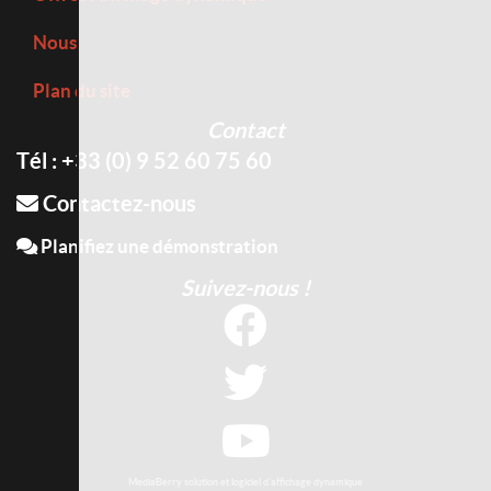
Nous
Plan du site
Contact
Tél : +33 (0) 9 52 60 75 60
Contactez-nous
Planifiez une démonstration
Suivez-nous !
MediaBerry solution et logiciel d'affichage dynamique