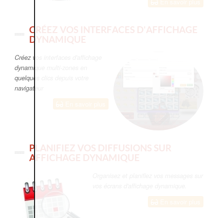
En savoir plus
CRÉEZ VOS INTERFACES D'AFFICHAGE
DYNAMIQUE
Créez vos interfaces d'affichage
dynamique multi-zones en
quelques clics depuis votre
navigateur
En savoir plus
PLANIFIEZ VOS DIFFUSIONS SUR
AFFICHAGE DYNAMIQUE
Organisez et planifiez vos messages sur
vos écrans d'affichage dynamique.
En savoir plus