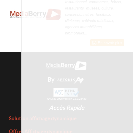
Institutionnel, commerces, hôtels,
restaurants, musées, culture,
concessionnaires, hôpitaux,
cliniques, cabinets médicaux,
agences immobilières,
promoteurs...
En savoir plus
By
AKCMS 2026 version 2.8.0.23450
Accès Rapide
Solution affichage dynamique
Offres Affichage dynamique