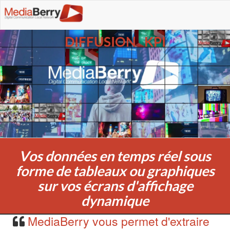
DIFFUSION KPI
Vos données en temps réel sous
forme de tableaux ou graphiques
sur vos écrans d'affichage
dynamique
MediaBerry vous permet d'extraire