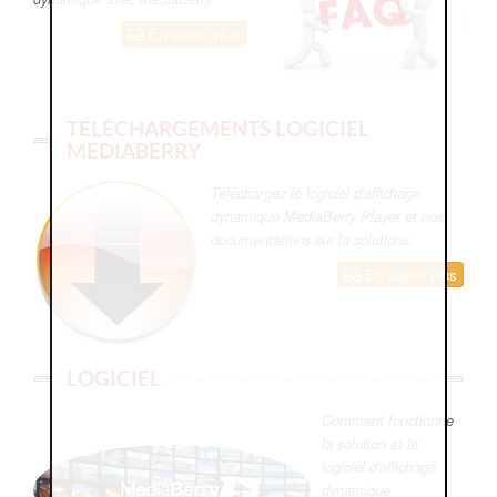
En savoir plus
TÉLÉCHARGEMENTS LOGICIEL
MEDIABERRY
Téléchargez le logiciel d'affichage
dynamique MediaBerry Player et nos
documentations sur la solutions.
En savoir plus
LOGICIEL
Comment fonctionne
la solution et le
logiciel d'affichage
dynamique