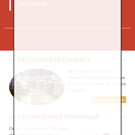
son impacte
DÉCOUVREZ MEDIABERRY
Avec MediaBerry exploitez
pleinement l'affichage dynamique
et animez vos écrans depuis votre
navigateur
En savoir plus
FAQ AFFICHAGE DYNAMIQUE
Ce qu 'il faut savoir sur l'affichage
dynamique avec MediaBerry