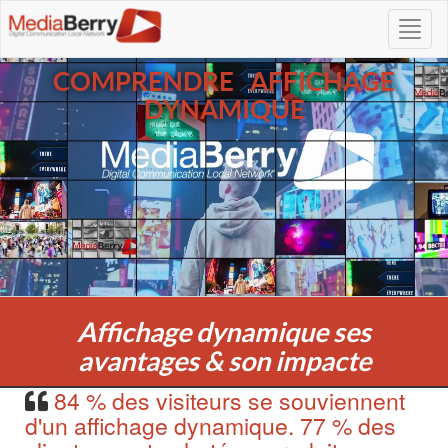
COMPRENDRE AFFICHAGE
DYNAMIQUE
Affichage dynamique ses
avantages & son impacte
84 % des visiteurs se souviennent
d'un affichage dynamique. 77 % des