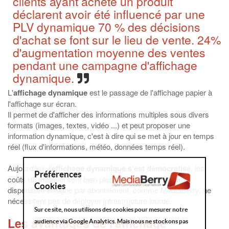
clients ayant acheté un produit
déclarent avoir été influencé par une
PLV dynamique 70 % des décisions
d'achat se font sur le lieu de vente. 24%
d'augmentation moyenne des ventes
pendant une campagne d'affichage
dynamique.
L'
affichage dynamique
est le passage de l'affichage papier à
l'affichage sur écran.
Il permet de d'afficher des informations multiples sous divers
formats (images, textes, vidéo ...) et peut proposer une
information dynamique, c'est à dire qui se met à jour en temps
réel (flux d'informations, météo, données temps réel).
Aujourd'hui, l'
affichage dynamique s'est démocratisé
, les
Préférences
coûts du matériel sont bien plus faible et des solutions
Cookies
disponibles en ligne par abonnement, comme MediaBerry, ne
nécessitent pas de déployer infrastructure lourde.
Sur ce site, nous utilisons des cookies pour mesurer notre
Les avantages de l'affichage
audience via Google Analytics. Mais nous ne stockons pas