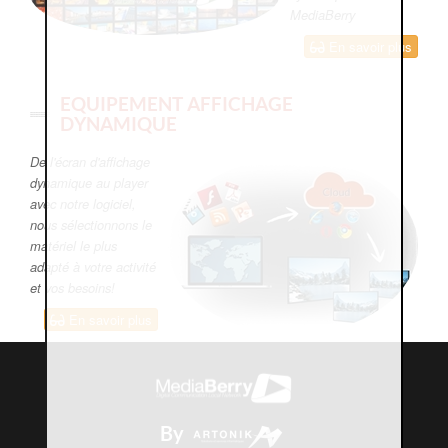
MediaBerry
En savoir plus
EQUIPEMENT AFFICHAGE
DYNAMIQUE
De l'écran d'affichage
dynamique au player
avec notre logiciel,
nous sélectionnons le
matériel le plus
adapté à votre activité
et vos besoins!
En savoir plus
By