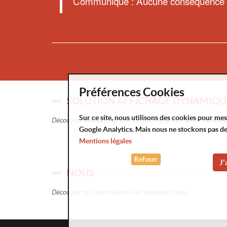
Communiqué : Aucune conséquence pou
Préférences Cookies
SOLUTION AFFICHAGE DYNAMIQU
Sur ce site, nous utilisons des cookies pour me
Découvrez MediaBerry, une solution simplissime au service 
Google Analytics. Mais nous ne stockons pas d
Mentions légales
Refuser
J'
NOUS
Découvrez qui sommes-nous et contactez-nous.