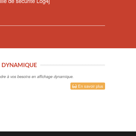
le de sécurité Log4j
E DYNAMIQUE
ndre à vos besoins en affichage dynamique.
En savoir plus