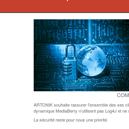
COMM
ARTONIK souhaite rassurer l'ensemble des ses clients
dynamique MediaBerry n'utilisent pas Log4J et ne so
La sécurité reste pour nous une priorité.