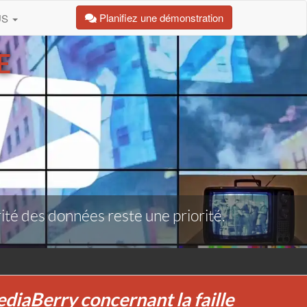
Planifiez une démonstration
US
E
rité des données reste une priorité.
iaBerry concernant la faille