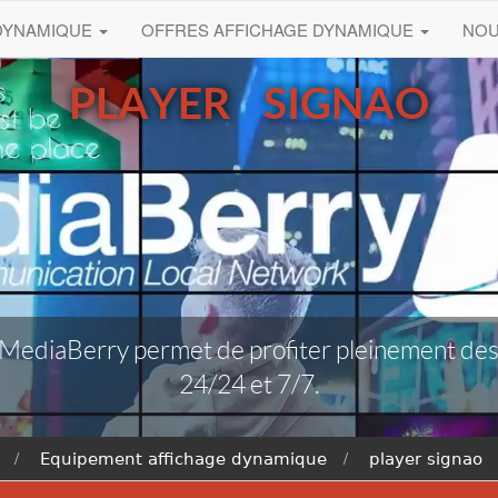
 DYNAMIQUE
OFFRES AFFICHAGE DYNAMIQUE
NO
PLAYER SIGNAO
 MediaBerry permet de profiter pleinement des 
24/24 et 7/7.
Equipement affichage dynamique
player signao