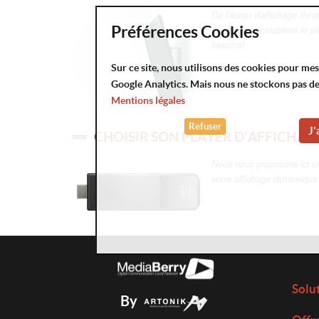
De l'écran d'affichage dyna
découvrez le matériel le pl
Préférences Cookies
besoins!
Sur ce site, nous utilisons des cookies pour me
Google Analytics. Mais nous ne stockons pas d
Mentions légales
Refuser
J'
CHOISIR SON PLAYER D'AFFICHA
Nous vous proposons ici u
votre affichage dynamique
Solu
By