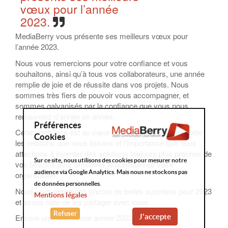
vœux pour l’année
2023.
MediaBerry vous présente ses meilleurs vœux pour
l’année 2023.
Nous vous remercions pour votre confiance et vous
souhaitons, ainsi qu’à tous vos collaborateurs, une année
remplie de joie et de réussite dans vos projets. Nous
sommes très fiers de pouvoir vous accompagner, et
sommes galvanisés par la confiance que vous nous
renouvelez d’année en année.
Préférences
Cette confiance est au cœur de notre modèle : elle guide
Cookies
les relations que nous tissons et l’importance que nous
attachons à inventer des solutions toujours plus proches de
Sur ce site, nous utilisons des cookies pour mesurer notre
vos besoins pour améliorer le quotidien de votre
audience via Google Analytics. Mais nous ne stockons pas
organisation.
de données personnelles.
Nous vous réservons encore de belles surprises pour 2023
Mentions légales
et avons hâte de les partager avec vous.
Refuser
J'accepte
Encore une fois, bonne année 2023.