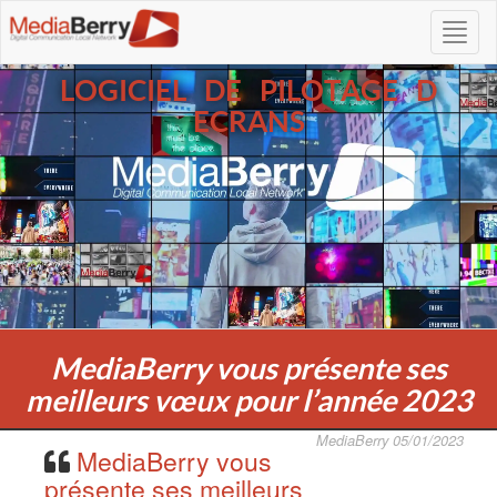
LOGICIEL DE PILOTAGE D
ECRANS
MediaBerry vous présente ses
meilleurs vœux pour l’année 2023
MediaBerry 05/01/2023
MediaBerry vous
présente ses meilleurs