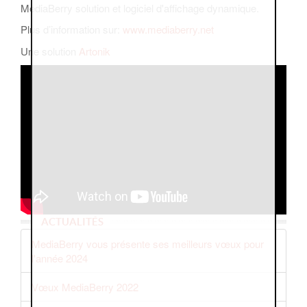
MediaBerry solution et logiciel d'affichage dynamique.
Plus d’information sur:
www.mediaberry.net
Une solution
Artonik
ACTUALITÉS
MediaBerry vous présente ses meilleurs vœux pour
l'année 2024
Vœux MediaBerry 2022