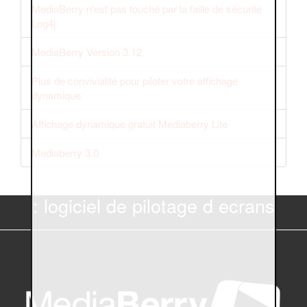
MediaBerry n'est pas touché par la faille de sécurité
Log4j
MediaBerry Version 3.12
Plus de convivialité pour piloter votre affichage
dynamique
Affichage dynamique gratuit Mediaberry Lite
Mediaberry 3.0
: logiciel de pilotage d ecrans