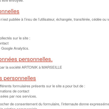
it être envoyée.
onnelles
 n’est publiée à l’insu de l’utilisateur, échangée, transférée, cédée o
ectés sur le site :
ontact
e Google Analytics.
onnées personnelles.
te par la société ARTONIK à MARSEILLE
es personnelles
férents formulaires présents sur le site a pour but de :
rmations de contact
ssées par nos services.
 cocher de consentement du formulaire, l’internaute donne expressém
e la relation commerciale.