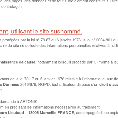
lle, des pages, des données et de tout autre élément constitutif au sit
e contrefaçon.
ant, utilisant le site susnommé.
otégées par la loi n° 78-87 du 6 janvier 1978, la loi n° 2004-801 du 6
re du site ne collecte des informations personnelles relatives à l’uti
onnaissance de cause
, notamment lorsqu’il procède par lui-même à leur s
ts de la loi 78-17 du 6 janvier 1978 relative à l’informatique, aux fic
es Données
2016/679, RGPD, tout utilisateur dispose d’un
droit d’ac
t.
re demande à ARTONIK:
om en précisant les informations nécessaires au traitement.
ours Lieutaud – 13006 Marseille FRANCE
, accompagné d’une copie d