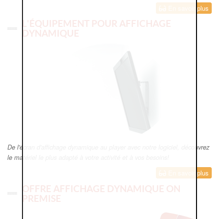
En savoir plus
L'ÉQUIPEMENT POUR AFFICHAGE
DYNAMIQUE
De l'écran d'affichage dynamique au player avec notre logiciel, découvrez
le matériel le plus adapté à votre activité et à vos besoins!
En savoir plus
OFFRE AFFICHAGE DYNAMIQUE ON
PREMISE