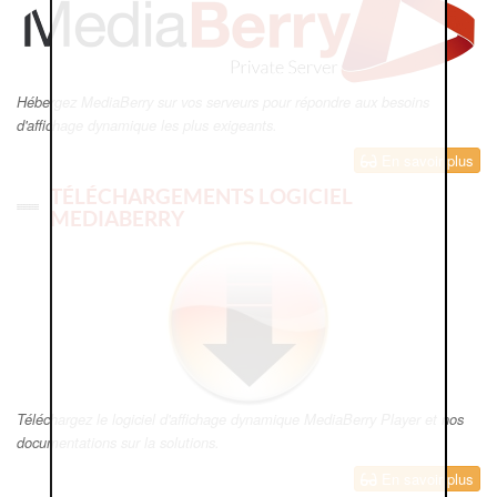
Hébergez MediaBerry sur vos serveurs pour répondre aux besoins
d'affichage dynamique les plus exigeants.
En savoir plus
TÉLÉCHARGEMENTS LOGICIEL
MEDIABERRY
Téléchargez le logiciel d'affichage dynamique MediaBerry Player et nos
documentations sur la solutions.
En savoir plus