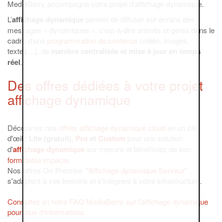
MediaBerry accompagne votre projet d'affichage dynamique.
L’
affichage dynamique
permet de diffuser sur écrans des
messages « dynamiques », c’est-à-dire animés et gérés dans le
cadre d’une
programmation de contenus
(vidéo, images,
textes…), de
manière centralisée et mise à jour en temps
réel
.
Des offres dédiées à votre projet
affichage dynamique
Découvrez nos
offres affichage dynamique cloud
en un clin
d'œil :
Lite (gratuit),
Pro
et
Custom
pour une solution
d'
affichage dynamique
sur mesure et bénéficiez de son
formidable impacte
.
Nos offres On Premise "
Affichage dynamique Serveur
"
s'adaptent à vos besoins et s'intègrent à votre infrastructure.
Consultez ici notre FAQ MediaBerry sur l'affichage dynamique
pour plus d'informations.