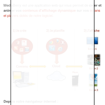
MediaBerry est une application web qui vous permet de
créer et
animer vos
contenus d'affichage dynamique
sur vos
écrans
et players dotés de notre logiciel
.
Depuis votre navigateur internet :