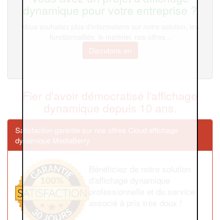
dynamique pour votre entreprise ?
Vous souhaitez plus d'informations sur notre solution, les
fonctionnalités, le matériel, nos offres...
Discutons-en
Fier d'avoir démocratisé l'affichage
dynamique depuis 10 ans.
Satisfaction garantie sur nos offres Cloud affichage
dynamique MediaBerry
Bénéficiez de notre solution
d'affichage dynamique
professionnelle et du service
associé à prix très doux !