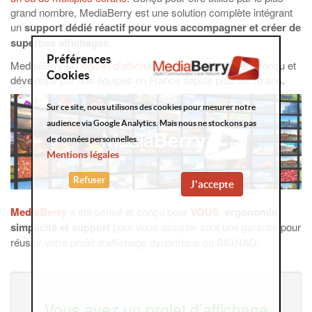
grand nombre, MediaBerry est une solution complète intégrant
un
support dédié réactif pour vous accompagner et créer de
superbes affichages
.
Préférences
MediaBerry un
logiciel d'affichage dynamique
différent conçu et
Cookies
développé par nos équipes en France depuis plus de 10 ans.
Sur ce site, nous utilisons des cookies pour mesurer notre
audience via Google Analytics. Mais nous ne stockons pas
de données personnelles.
Mentions légales
Refuser
J'accepte
MediaBerry
a été pensé et conçu pour
VOUS
,
ergonomie,
simplicité et support
pour vous assister sont une garantie pour
réussir votre projet d'affichage dynamique ou SIGNAO.
Vous avez un projet d’affichage