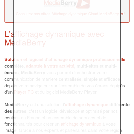
Consultez nos offres Affichage dynamique Cloud MediaBerry ici!
L'affichage dynamique avec
MediaBerry
Solution et logiciel d'
affichage dynamique
professionnelle
complète,
adaptée à votre activité
, multi-sites et multi-
écrans
,
MediaBerry
vous permet d'orchestrer votre
communication de manière
centralisée, simple et efficace
depuis votre navigateur sur l'ensemble de vos écrans équipés
d'un
Player PC
et du logiciel MediaBerry Player.
MediaBerry
est une solution d'
affichage dynamique
différente
des autres
, c'est un logiciel développé et optimisé par nos
équipes en France et un ensemble de services et de
fonctionnalités pour créer un
affichage dynamique
à votre
image. Grâce à nos experts et partenaires dans votre région