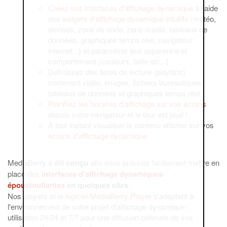
Créez vos interfaces d'affichage dynamique
à l'aide
des
widgets d'affichage dynamique intuitifs
(météo,
devises, zone de texte, zone média, tableaux de
données, graphiques temps réel, navigateur
internet...) et paramétrer leur apparence et
comportement (couleurs, taille etc...)
Définissez des listes de lecture (playlists)
contenant vidéo, images, fichiers bureautiques,
tableaux de données et graphiques temps réel
Planifiez les horaires d'affichage sur vos écrans
depuis votre navigateur et le tour est joué !
A tout instant visualiser le contenu afficher sur vos
écrans d'affichage dynamique
MediaBerry a été
conçu
afin vous puissiez facilement mettre en
place des
interfaces d'affichage dynamiques
époustouflantes
en quelques clics
.
Nos players et le
logiciel MediaBerry Player
s'adaptent à
l'environnement de votre projet d'affichage dynamique :
utilisation 24/24 et 7/7 pour une diffusion optimale de vos