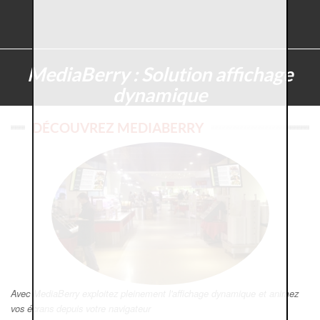
MediaBerry : Solution affichage
dynamique
DÉCOUVREZ MEDIABERRY
Avec MediaBerry exploitez pleinement l'affichage dynamique et animez
vos écrans depuis votre navigateur