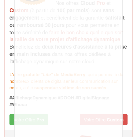
Nos offres
et
Cloud
Pro
(à partir de
) sont
Custom
10€ par mois
sans
et bénéficient de la garantie
engagement
satisfait
pour vous permettre en
ou remboursé 30 jours
toute sérénité de
faire le bon choix
quelle que soit
la
.
taille de votre projet d'affichage dynamique
Bénéficiez de
deux heures d'assistance à la prise
dans nos offres dédiées à
en main incluses
l'affichage dynamique sur notre cloud.
L'offre
gratuite "
Lite
" de MediaBerry
, qui a permis à de
nombreux clients de digitaliser leur communication sur
écran, a été
suspendue victime de son succès
.
#AffichageDynamique #DOOH #DigitalSignage
#Whoua
Votre Offre
Pro
Votre Offre
Custom