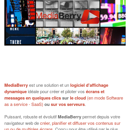
MediaBerry
est une solution et un
logiciel d'affichage
dynamique
idéale pour créer et piloter vos
écrans et
messages en quelques clics
sur
le cloud
(en mode Software
as a service - SaaS)
ou
sur vos serveurs
.
Puissant, robuste et évolutif
MediaBerry
permet depuis votre
navigateur web de
créer
,
planifier et diffuser vos contenus sur
un ou de multiples écrans
. Conçu pour être utilisé par le plus