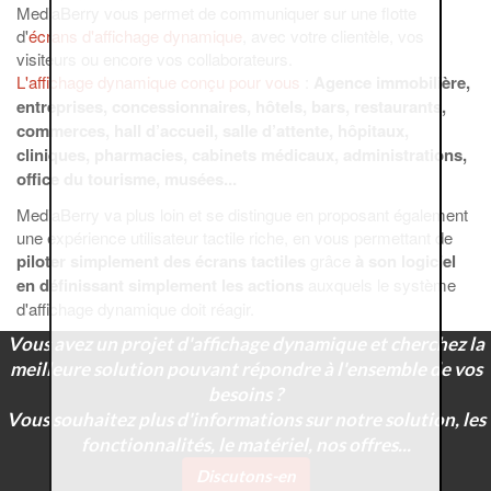
MediaBerry vous permet de communiquer sur une flotte
d'
écrans d'affichage dynamique
, avec votre clientèle, vos
visiteurs ou encore vos collaborateurs.
L'affichage dynamique conçu pour vous
:
Agence immobilière,
entreprises, concessionnaires, hôtels, bars, restaurants,
commerces, hall d’accueil, salle d’attente, hôpitaux,
cliniques, pharmacies, cabinets médicaux, administrations,
office du tourisme, musées...
MediaBerry va plus loin et se distingue en proposant également
une expérience utilisateur tactile riche, en vous permettant de
piloter simplement des écrans tactiles
grâce
à son logiciel
en définissant simplement les actions
auxquels le système
d'affichage dynamique doit réagir.
Vous avez un projet d'affichage dynamique et cherchez la
meilleure solution pouvant répondre à l'ensemble de vos
besoins ?
Vous souhaitez plus d'informations sur notre solution, les
fonctionnalités, le matériel, nos offres...
Discutons-en