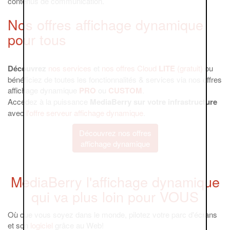
contenus de communication.
Nos offres affichage dynamique
pour tous
Découvrez
nos services
et
nos offres
Cloud
LITE
(gratuit)
ou
bénéficiez de toutes les fonctionnalités & services via nos offres
affichage dynamique
PRO
ou
CUSTOM
.
Accédez à la puissance
MediaBerry sur votre infrastructure
avec
l'offre serveur affichage dynamique
.
Découvrez nos offres
affichage dynamique
MediaBerry l'affichage dynamique
qui va plus loin pour VOUS
Où que vous soyez dans le monde, pilotez votre parc d'écrans
et son
logiciel
grâce au Web!