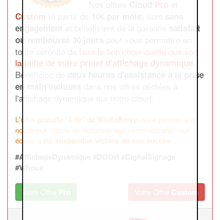
Nos offres
et
Cloud
Pro
(à partir de
) sont
Custom
10€ par mois
sans
et bénéficient de la garantie
engagement
satisfait
pour vous permettre en
ou remboursé 30 jours
toute sérénité de
faire le bon choix
quelle que soit
la
.
taille de votre projet d'affichage dynamique
Bénéficiez de
deux heures d'assistance à la prise
dans nos offres dédiées à
en main incluses
l'affichage dynamique sur notre cloud.
L'offre
gratuite "
Lite
" de MediaBerry
, qui a permis à de
nombreux clients de digitaliser leur communication sur
écran, a été
suspendue victime de son succès
.
#AffichageDynamique #DOOH #DigitalSignage
#Whoua
Votre Offre
Pro
Votre Offre
Custom