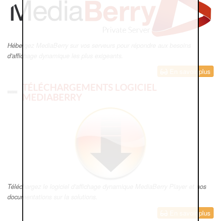
Hébergez MediaBerry sur vos serveurs pour répondre aux besoins
d'affichage dynamique les plus exigeants.
En savoir plus
TÉLÉCHARGEMENTS LOGICIEL
MEDIABERRY
Téléchargez le logiciel d'affichage dynamique MediaBerry Player et nos
documentations sur la solutions.
En savoir plus