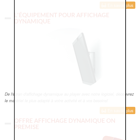
En savoir plus
L'ÉQUIPEMENT POUR AFFICHAGE
DYNAMIQUE
De l'écran d'affichage dynamique au player avec notre logiciel, découvrez
le matériel le plus adapté à votre activité et à vos besoins!
En savoir plus
OFFRE AFFICHAGE DYNAMIQUE ON
PREMISE