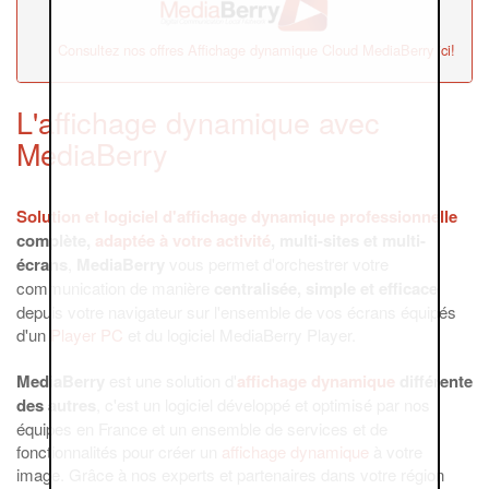
Consultez nos offres Affichage dynamique Cloud MediaBerry ici!
L'affichage dynamique avec
MediaBerry
Solution et logiciel d'
affichage dynamique
professionnelle
complète,
adaptée à votre activité
, multi-sites et multi-
écrans
,
MediaBerry
vous permet d'orchestrer votre
communication de manière
centralisée, simple et efficace
depuis votre navigateur sur l'ensemble de vos écrans équipés
d'un
Player PC
et du logiciel MediaBerry Player.
MediaBerry
est une solution d'
affichage dynamique
différente
des autres
, c'est un logiciel développé et optimisé par nos
équipes en France et un ensemble de services et de
fonctionnalités pour créer un
affichage dynamique
à votre
image. Grâce à nos experts et partenaires dans votre région