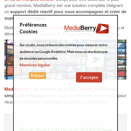
grand nombre, MediaBerry est une solution complète intégrant
un
support dédié réactif pour vous accompagner et créer de
superbes affichages
.
Préférences
MediaBerry un
logiciel d'affichage dynamique
différent conçu et
Cookies
développé par nos équipes en France depuis plus de 10 ans.
Sur ce site, nous utilisons des cookies pour mesurer notre
audience via Google Analytics. Mais nous ne stockons pas
de données personnelles.
Mentions légales
Refuser
J'accepte
MediaBerry
a été pensé et conçu pour
VOUS
,
ergonomie,
simplicité et support
pour vous assister sont une garantie pour
réussir votre projet d'affichage dynamique ou SIGNAO.
Vous avez un projet d’affichage