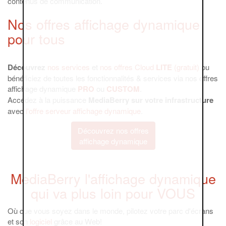
contenus de communication.
Nos offres affichage dynamique
pour tous
Découvrez
nos services
et
nos offres
Cloud
LITE
(gratuit)
ou
bénéficiez de toutes les fonctionnalités & services via nos offres
affichage dynamique
PRO
ou
CUSTOM
.
Accédez à la puissance
MediaBerry sur votre infrastructure
avec
l'offre serveur affichage dynamique
.
Découvrez nos offres
affichage dynamique
MediaBerry l'affichage dynamique
qui va plus loin pour VOUS
Où que vous soyez dans le monde, pilotez votre parc d'écrans
et son
logiciel
grâce au Web!