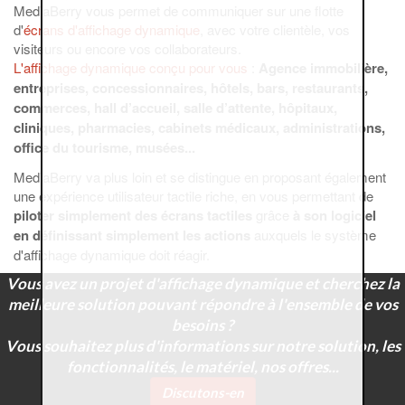
MediaBerry vous permet de communiquer sur une flotte
d'
écrans d'affichage dynamique
, avec votre clientèle, vos
visiteurs ou encore vos collaborateurs.
L'affichage dynamique conçu pour vous
:
Agence immobilière,
entreprises, concessionnaires, hôtels, bars, restaurants,
commerces, hall d’accueil, salle d’attente, hôpitaux,
cliniques, pharmacies, cabinets médicaux, administrations,
office du tourisme, musées...
MediaBerry va plus loin et se distingue en proposant également
une expérience utilisateur tactile riche, en vous permettant de
piloter simplement des écrans tactiles
grâce
à son logiciel
en définissant simplement les actions
auxquels le système
d'affichage dynamique doit réagir.
Vous avez un projet d'affichage dynamique et cherchez la
meilleure solution pouvant répondre à l'ensemble de vos
besoins ?
Vous souhaitez plus d'informations sur notre solution, les
fonctionnalités, le matériel, nos offres...
Discutons-en