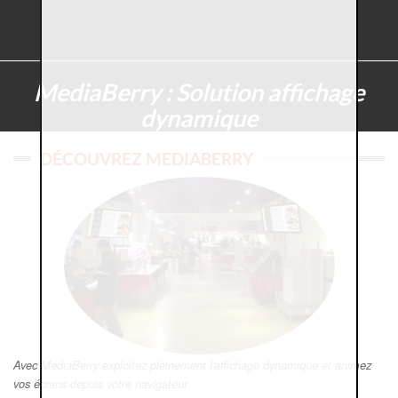
MediaBerry : Solution affichage
dynamique
DÉCOUVREZ MEDIABERRY
Avec MediaBerry exploitez pleinement l'affichage dynamique et animez
vos écrans depuis votre navigateur