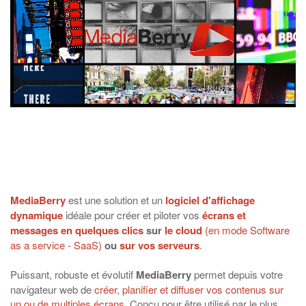
MediaBerry
est une solution et un
logiciel d'affichage
dynamique
idéale pour créer et piloter vos
écrans et
messages en quelques clics
sur
le cloud
(en mode Software
as a service - SaaS)
ou
sur vos serveurs
.
Puissant, robuste et évolutif
MediaBerry
permet depuis votre
navigateur web de
créer
,
planifier et diffuser vos contenus sur
un ou de multiples écrans
. Conçu pour être utilisé par le plus