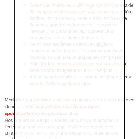
Créez vos interfaces d'affichage dynamique
à l'aide
des
widgets d'affichage dynamique intuitifs
(météo,
devises, zone de texte, zone média, tableaux de
données, graphiques temps réel, navigateur
internet...) et paramétrer leur apparence et
comportement (couleurs, taille etc...)
Définissez des listes de lecture (playlists)
contenant vidéo, images, fichiers bureautiques,
tableaux de données et graphiques temps réel
Planifiez les horaires d'affichage sur vos écrans
depuis votre navigateur et le tour est joué !
A tout instant visualiser le contenu afficher sur vos
écrans d'affichage dynamique
MediaBerry a été
conçu
afin vous puissiez facilement mettre en
place des
interfaces d'affichage dynamiques
époustouflantes
en quelques clics
.
Nos players et le
logiciel MediaBerry Player
s'adaptent à
l'environnement de votre projet d'affichage dynamique :
utilisation 24/24 et 7/7 pour une diffusion optimale de vos