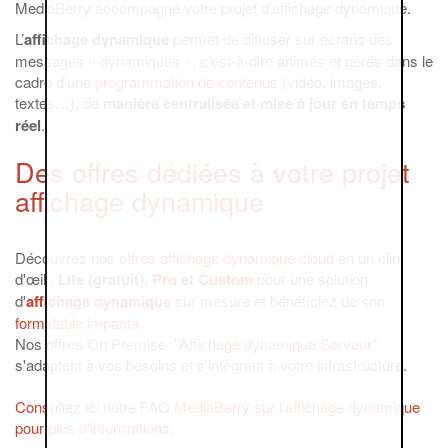
MediaBerry accompagne votre projet d'affichage dynamique.
L’
affichage dynamique
permet de diffuser sur écrans des
messages « dynamiques », c’est-à-dire animés et gérés dans le
cadre d’une
programmation de contenus
(vidéo, images,
textes…), de
manière centralisée et mise à jour en temps
réel
.
Des offres dédiées à votre projet
affichage dynamique
Découvrez nos
offres affichage dynamique cloud
en un clin
d'œil :
Lite (gratuit),
Pro
et
Custom
pour une solution
d'
affichage dynamique
sur mesure et bénéficiez de son
formidable impacte
.
Nos offres On Premise "
Affichage dynamique Serveur
"
s'adaptent à vos besoins et s'intègrent à votre infrastructure.
Consultez ici notre FAQ MediaBerry sur l'affichage dynamique
pour plus d'informations.