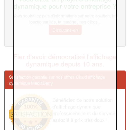
dynamique pour votre entreprise ?
Vous souhaitez plus d'informations sur notre solution, les
fonctionnalités, le matériel, nos offres...
Discutons-en
Fier d'avoir démocratisé l'affichage
dynamique depuis 10 ans.
Satisfaction garantie sur nos offres Cloud affichage
dynamique MediaBerry
Bénéficiez de notre solution
d'affichage dynamique
professionnelle et du service
associé à prix très doux !