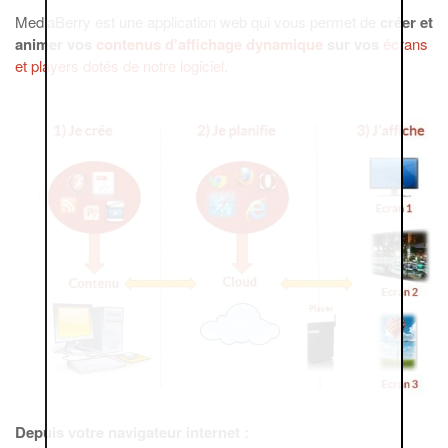
MediaBerry est une application web qui vous permet de
créer et
animer vos
contenus d'affichage dynamique
sur vos
écrans
et players dotés de notre logiciel
.
Depuis votre navigateur internet :